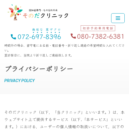
コ
ン
テ
ン
ツ
時間外の場合、留守電にお名前・電話番号・折り返し連絡の希望時間を入れてくださ
い。
へ
翌診察日に、当院より折り返しご連絡致します。
ス
キ
プライバシーポリシー
ッ
プ
PRIVACY POLICY
そのだクリニック（以下，「当クリニック」といいます。）は，本
ウェブサイト上で提供するサービス（以下,「本サービス」といい
ます。）における，ユーザーの個人情報の取扱いについて，以下の