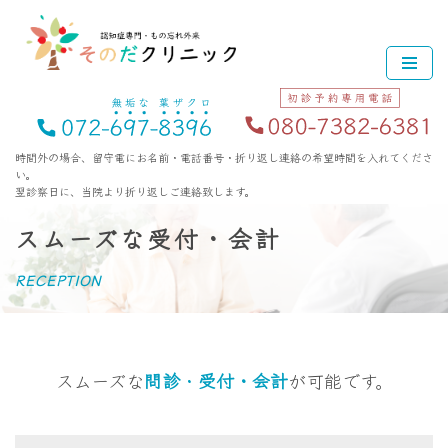
コ
ン
テ
ン
ツ
時間外の場合、留守電にお名前・電話番号・折り返し連絡の希望時間を入れてくださ
い。
へ
翌診察日に、当院より折り返しご連絡致します。
ス
キ
スムーズな受付・会計
ッ
プ
RECEPTION
スムーズな
問診
・
受付・会計
が可能です。